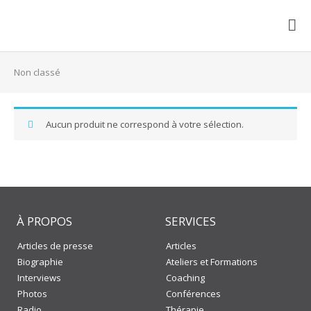
Aller
au
ME
contenu
PRI
Non classé
Aucun produit ne correspond à votre sélection.
À PROPOS
SERVICES
Articles de presse
Articles
Biographie
Ateliers et Formations
Interviews
Coaching
Photos
Conférences
Radio
Thérapie