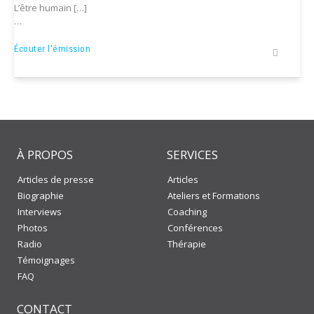
L’être humain […]
…
« Les
Écouter l'émission
relations
humaines »
–
Émission
sur
Canal
M
À PROPOS
SERVICES
Articles de presse
Articles
Biographie
Ateliers et Formations
Interviews
Coaching
Photos
Conférences
Radio
Thérapie
Témoignages
FAQ
CONTACT