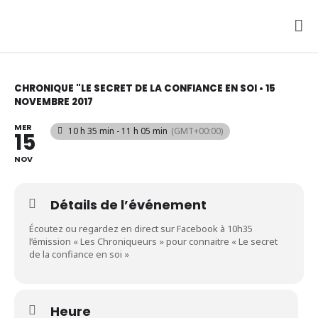
Aller
au
ME
contenu
PRI
CHRONIQUE "LE SECRET DE LA CONFIANCE EN SOI • 15
NOVEMBRE 2017
MER
10 h 35 min - 11 h 05 min
(GMT+00:00)
15
NOV
Détails de l’événement
Écoutez ou regardez en direct sur Facebook à 10h35
l’émission « Les Chroniqueurs » pour connaitre « Le secret
de la confiance en soi »
Heure