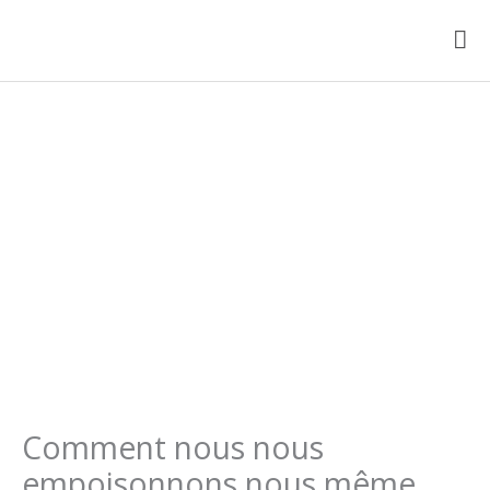
Aller
au
ME
contenu
PRI
Comment nous nous
empoisonnons nous même