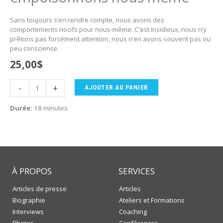
Sans toujours s’en rendre compte, nous avons des
comportements nocifs pour nous-même. C’est insidieux, nous n’y
prêtons pas forcément attention, nous n’en avons souvent pas ou
peu conscience.
25,00
$
quantité
-
+
AJOUTER AU PANIER
de
Comment
Durée:
18 minutes
nous
nous
empoisonnons
nous
même
À PROPOS
SERVICES
Articles de presse
Articles
Biographie
Ateliers et Formations
Interviews
Coaching
Photos
Conférences