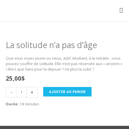
Aller
au
ME
contenu
PRI
La solitude n’a pas d’âge
Que vous soyez jeune ou vieux, actif, étudiant, à la retraite…vous
pouvez souffrir de solitude. Elle n’est pas réservée aux « anciens »
! Alors que faire pour la déjouer ? ne plus la subir ?
25,00
$
quantité
-
+
AJOUTER AU PANIER
de
La
Durée:
18 minutes
solitude
n’a
pas
d’âge