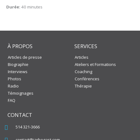
Les
Durée:
40 minutes
12
meilleurs
outils
pour
exprimer
son
désaccord
À PROPOS
SERVICES
Articles de presse
Articles
Biographie
Ateliers et Formations
Interviews
Coaching
Photos
Conférences
Radio
Thérapie
Témoignages
FAQ
CONTACT
514 321-3666
contact@jarbogast.com