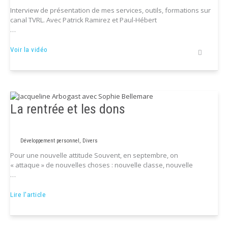
Interview de présentation de mes services, outils, formations sur
canal TVRL. Avec Patrick Ramirez et Paul-Hébert
…
Interview
Voir la vidéo
de
Jacqueline
Arbogast
par
la
Voix
La rentrée et les dons
du
Succès
Développement personnel
,
Divers
Pour une nouvelle attitude Souvent, en septembre, on
« attaque » de nouvelles choses : nouvelle classe, nouvelle
…
La
Lire l'article
rentrée
et
les