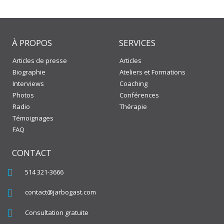
dons
À PROPOS
SERVICES
Articles de presse
Articles
Biographie
Ateliers et Formations
Interviews
Coaching
Photos
Conférences
Radio
Thérapie
Témoignages
FAQ
CONTACT
514 321-3666
contact@jarbogast.com
Consultation gratuite