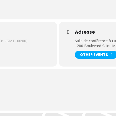
tion, à faire un pas vers une nouvelle vie ?
 ?
pour vous !
Adresse
in
(GMT+00:00)
Salle de conférence à La
1200 Boulevard Saint-Ma
OTHER EVENTS