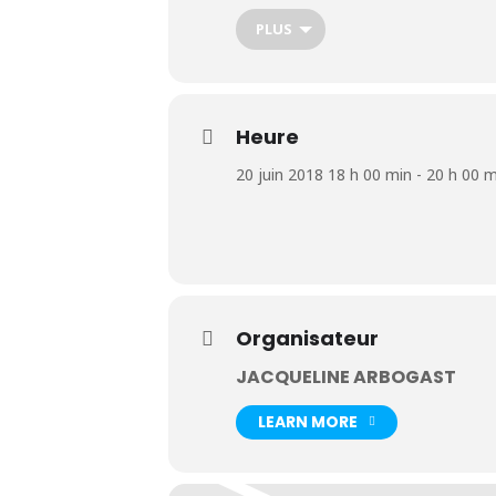
Vous n’arrivez pas à passer à l’ac
PLUS
Vous avez peur de l’avenir ?
Vous n’avez plus envie de souffrir
Si oui, alors ma conférence est 
Heure
20 juin 2018 18 h 00 min - 20 h 00 m
Organisateur
JACQUELINE ARBOGAST
LEARN MORE