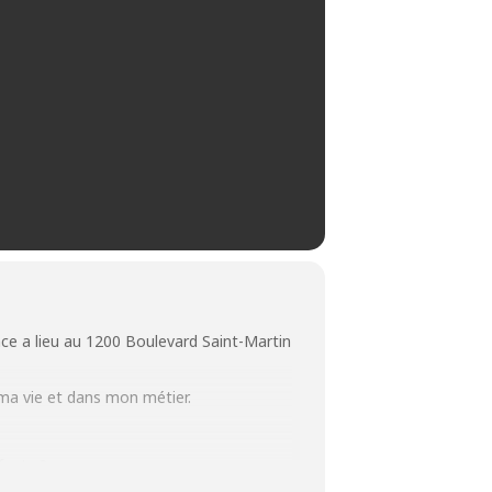
nce a lieu au 1200 Boulevard Saint-Martin
s ma vie et dans mon métier.
fants ?