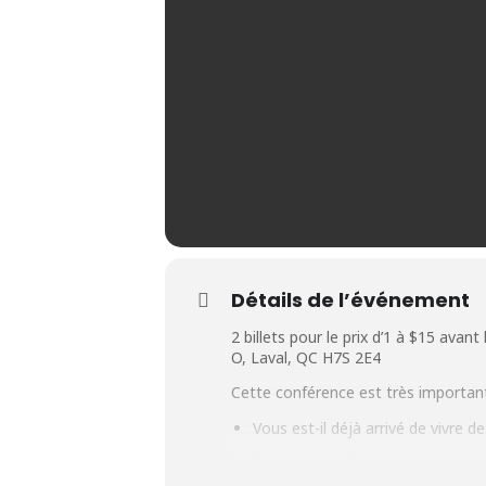
Détails de l’événement
2 billets pour le prix d’1 à $15 avant 
O, Laval, QC H7S 2E4
Cette conférence est très importante
Vous est-il déjà arrivé de vivre d
Avez-vous ou traversez-vous un d