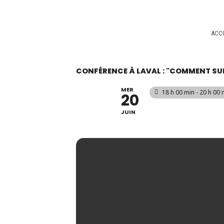
Aller
au
contenu
ACCU
CONFÉRENCE À LAVAL : "COMMENT SUR
MER
18 h 00 min - 20 h 00 
20
JUIN