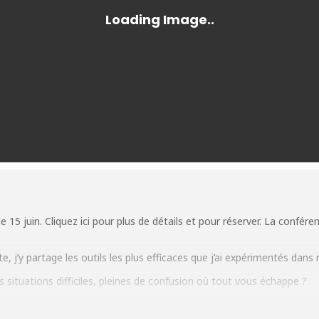
le 15 juin.
Cliquez ici pour plus de détails et pour réserver
. La confére
, j’y partage les outils les plus efficaces que j’ai expérimentés dan
es situations difficiles, pleines de confusion où tout vous échappe ?
e ces moments peu évidents en lien avec le travail, le couple, les en