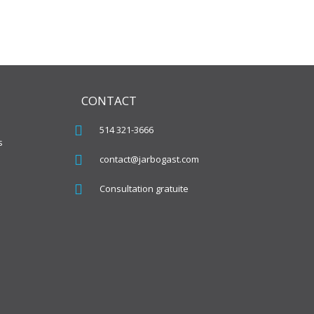
CONTACT
514 321-3666
s
contact@jarbogast.com
Consultation gratuite